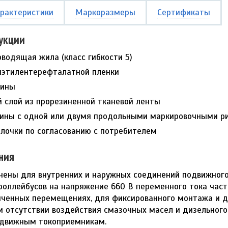
рактеристики
Маркоразмеры
Сертификаты
укции
водящая жила (класс гибкости 5)
иэтилентерефталатной пленки
зины
 слой из прорезиненной тканевой ленты
зины с одной или двумя продольными маркировочными р
олочки по согласованию с потребителем
ния
ены для внутренних и наружных соединений подвижного 
роллейбусов на напряжение 660 В переменного тока част
иченных перемещениях, для фиксированного монтажа и 
 отсутствии воздействия смазочных масел и дизельного 
одвижным токоприемникам.