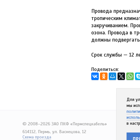
Провода предназнач
тропическим климат
закручиванием. Про
озона. Провода в т
должны подвергать
Срок службы — 12 л
Поделиться:
Для ул
мы исп
полити
исполь
в наст
© 2008–2026 ЗАО ПКФ «Пермспецкабель»
614112, Пермь, ул. Васнецова, 12
Схема проезда
ПР