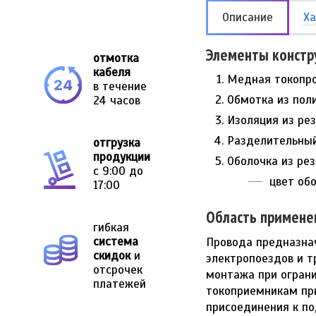
Описание
Ха
Элементы констр
отмотка
кабеля
Медная токопро
в течение
Обмотка из пол
24 часов
Изоляция из ре
Разделительный
отгрузка
продукции
Оболочка из ре
с 9:00 до
цвет об
17:00
Область примене
гибкая
система
Провода предназнач
скидок
и
электропоездов и т
отсрочек
монтажа при огран
платежей
токоприемникам при
присоединения к п